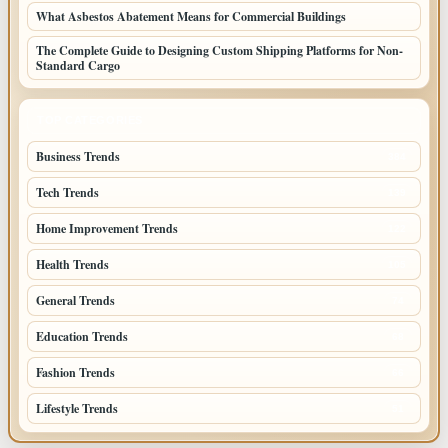
What Asbestos Abatement Means for Commercial Buildings
The Complete Guide to Designing Custom Shipping Platforms for Non-
Standard Cargo
TOP CATEGORIES
Business Trends
384
Tech Trends
139
Home Improvement Trends
122
Health Trends
105
General Trends
74
Education Trends
68
Fashion Trends
66
Lifestyle Trends
51